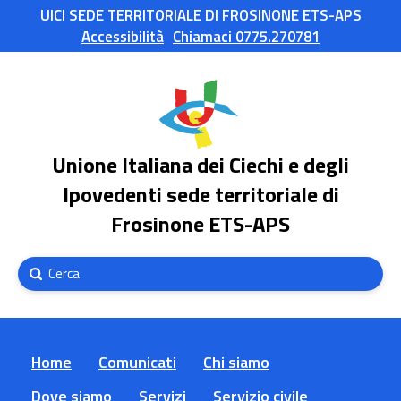
UICI SEDE TERRITORIALE DI FROSINONE ETS-APS
Accessibilità
Chiamaci 0775.270781
Unione Italiana dei Ciechi e degli
Ipovedenti sede territoriale di
Frosinone ETS-APS
Submit
Search
Home
Comunicati
Chi siamo
Dove siamo
Servizi
Servizio civile