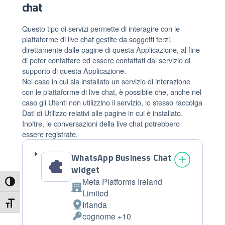
chat
Questo tipo di servizi permette di interagire con le
piattaforme di live chat gestite da soggetti terzi,
direttamente dalle pagine di questa Applicazione, al fine
di poter contattare ed essere contattati dal servizio di
supporto di questa Applicazione.
Nel caso in cui sia installato un servizio di interazione
con le piattaforme di live chat, è possibile che, anche nel
caso gli Utenti non utilizzino il servizio, lo stesso raccolga
Dati di Utilizzo relativi alle pagine in cui è installato.
Inoltre, le conversazioni della live chat potrebbero
essere registrate.
WhatsApp Business Chat
widget
Meta Platforms Ireland
Attiva/disattiva alto contrasto
Azienda:
Limited
Irlanda
Attiva/disattiva dimensione testo
Luogo
cognome +10
del
Dati