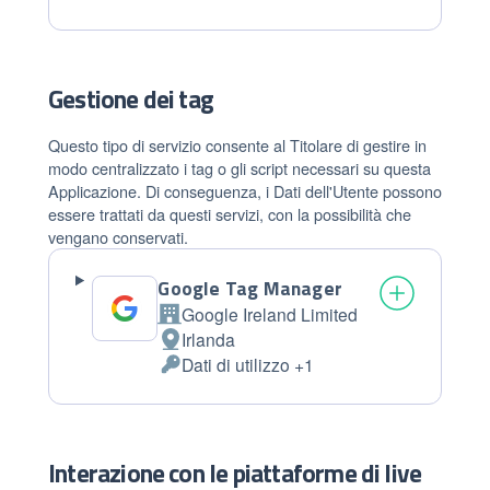
Dati
trattamento:
Personali
trattati:
Gestione dei tag
Questo tipo di servizio consente al Titolare di gestire in
modo centralizzato i tag o gli script necessari su questa
Applicazione. Di conseguenza, i Dati dell'Utente possono
essere trattati da questi servizi, con la possibilità che
vengano conservati.
Google Tag Manager
Google Ireland Limited
Azienda:
Irlanda
Luogo
Dati di utilizzo +1
del
Dati
trattamento:
Personali
trattati:
Interazione con le piattaforme di live