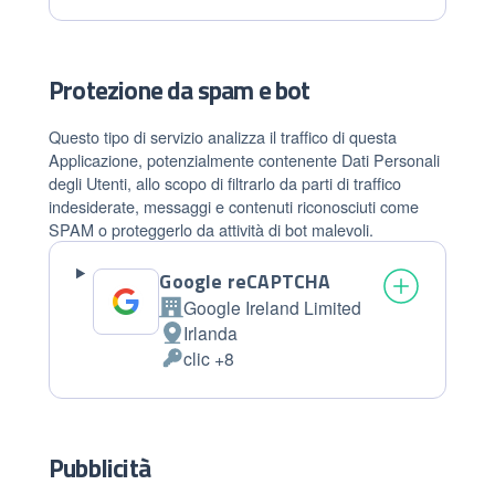
trattamento:
Personali
trattati:
Protezione da spam e bot
Questo tipo di servizio analizza il traffico di questa
Applicazione, potenzialmente contenente Dati Personali
degli Utenti, allo scopo di filtrarlo da parti di traffico
indesiderate, messaggi e contenuti riconosciuti come
SPAM o proteggerlo da attività di bot malevoli.
Google reCAPTCHA
Google Ireland Limited
Azienda:
Irlanda
Luogo
clic +8
del
Dati
trattamento:
Personali
trattati:
Pubblicità