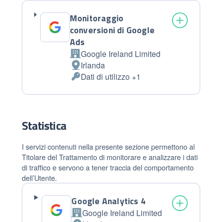
Monitoraggio
conversioni di Google
Ads
Google Ireland Limited
Azienda:
Irlanda
Luogo
Dati di utilizzo +1
del
Dati
trattamento:
Personali
trattati:
Statistica
I servizi contenuti nella presente sezione permettono al
Titolare del Trattamento di monitorare e analizzare i dati
di traffico e servono a tener traccia del comportamento
dell’Utente.
Google Analytics 4
Google Ireland Limited
Azienda: