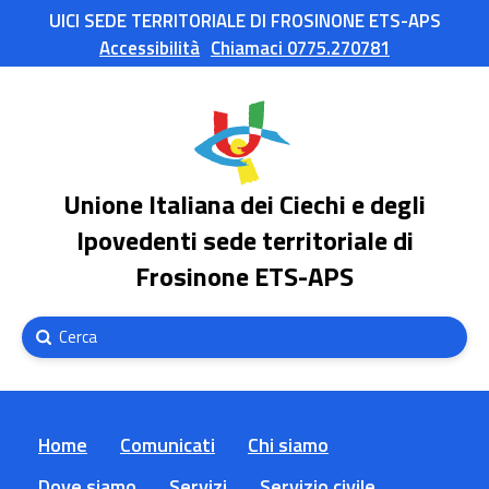
UICI SEDE TERRITORIALE DI FROSINONE ETS-APS
Accessibilità
Chiamaci 0775.270781
Unione Italiana dei Ciechi e degli
Ipovedenti sede territoriale di
Frosinone ETS-APS
Submit
Search
Home
Comunicati
Chi siamo
Dove siamo
Servizi
Servizio civile