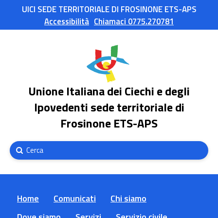
UICI SEDE TERRITORIALE DI FROSINONE ETS-APS
Accessibilità
Chiamaci 0775.270781
Unione Italiana dei Ciechi e degli
Ipovedenti sede territoriale di
Frosinone ETS-APS
Submit
Search
Home
Comunicati
Chi siamo
Dove siamo
Servizi
Servizio civile